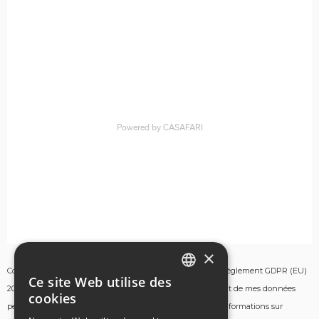
×
Conformément aux finalités énoncées dans l’article 13 du règlement GDPR (EU)
Ce site Web utilise des
ENGLISH
2016/679, j’autorise par la présente la collecte et le traitement de mes données
cookies
personnelles aux fins des services fournis ici, à savoir des informations sur
GERMAN