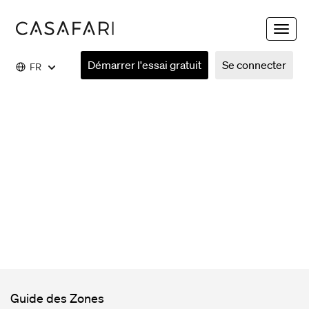
Toggle
naviga
Démarrer l'essai gratuit
Se connecter
FR
Guide des Zones