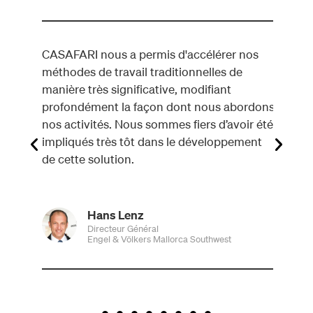
CASAFARI nous a permis d'accélérer nos
Utili
ées
méthodes de travail traditionnelles de
lesque
lients
manière très significative, modifiant
comme
ivités
profondément la façon dont nous abordons
che
nos activités. Nous sommes fiers d’avoir été
impliqués très tôt dans le développement
de cette solution.
Hans Lenz
Directeur Général
Engel & Völkers Mallorca Southwest