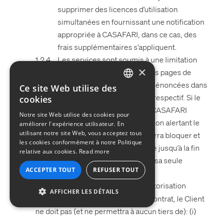
supprimer des licences d’utilisation
simultanées en fournissant une notification
appropriée à CASAFARI, dans ce cas, des
frais supplémentaires s’appliquent.
Les services sont soumis à une limitation
×
quotidienne de l’affichage des pages de
recherche ou aux limitations énoncées dans
Ce site Web utilise des
ENGLISH
le formulaire de commande respectif. Si le
cookies
GERMAN
Client dépasse cette limite, CASAFARI
Notre site Web utilise des cookies pour
pourra envoyer une notification alertant le
améliorer l'expérience utilisateur. En
FRENCH
utilisant notre site Web, vous acceptez tous
Client de l’événement et pourra bloquer et
PORTUGUESE
les cookies conformément à notre Politique
suspendre l’accès au Compte jusqu’à la fin
relative aux cookies.
Read more
ITALIAN
de la journée ou à défaut sur sa seule
ACCEPTER TOUT
REFUSER TOUT
description.
SPANISH
: Sauf autorisation
Restrictions d’Utilisation
AFFICHER LES DÉTAILS
expresse prévue dans le présent Contrat, le Client
ne doit pas (et ne permettra à aucun tiers de): (i)
STRICTEMENT NÉCESSAIRES