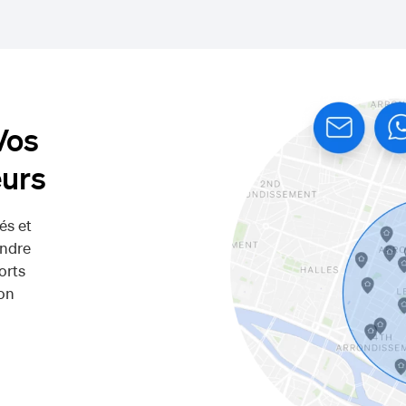
Vos
eurs
és et
endre
orts
on