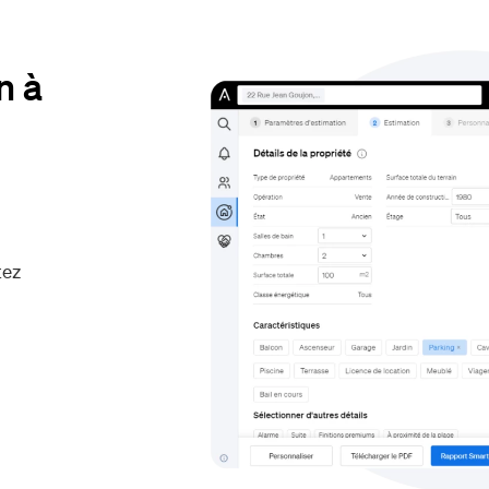
n à
tez