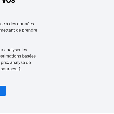
râce à des données
rmettant de prendre
ur analyser les
 estimations basées
 prix, analyse de
 sources…).