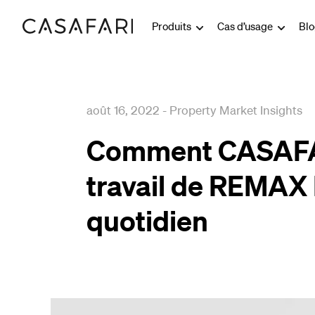
Produits
Cas d’usage
Bl
août 16, 2022
-
Property Market Insights
Comment CASAFAR
travail de REMAX
quotidien