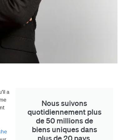
il a
rme
Nous suivons
nt
quotidiennement plus
de 50 millions de
biens uniques dans
che
plus de 20 pays.
our