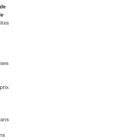
nde
de
ites
ises
prix
dans
ans