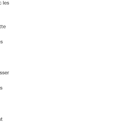
 les
tte
és
sser
s
st