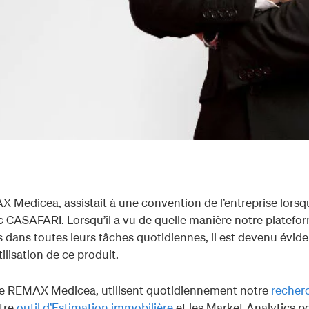
 Medicea, assistait à une convention de l’entreprise lorsqu’
ec CASAFARI. Lorsqu’il a vu de quelle manière notre platefo
s dans toutes leurs tâches quotidiennes, il est devenu évide
tilisation de ce produit.
 de REMAX Medicea, utilisent quotidiennement notre
recher
otre
outil d’Estimation immobilière
et les Market Analytics p