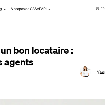
og
À propos de CASAFARI
FR
n bon locataire :
s agents
Yas