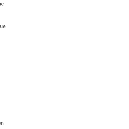
ue
que
en