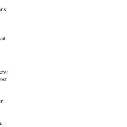
ans
ait
cter
’est
un
. Il
e