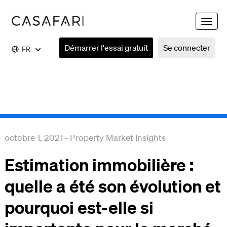
Toggle
naviga
Démarrer l'essai gratuit
Se connecter
FR
octobre 1, 2021
-
Property Market Insights
Estimation immobilière :
quelle a été son évolution et
pourquoi est-elle si