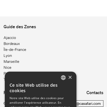
Guide des Zones
Ajaccio
Bordeaux
Île-de-France
Lyon
Marseille
Nice
Paris
×
Toulouse
Ce site Web utilise des
ENGLISH
cookies
Plan du site
Contacts
GERMAN
Notre site Web utilise des cookies pour
améliorer l'expérience utilisateur. En
Comment ça marche
commercial@casafari.com
FRENCH