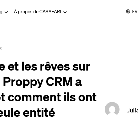
og
À propos de CASAFARI
FR
s
e et les rêves sur
t Proppy CRM a
t comment ils ont
ule entité
Juli