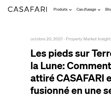
Produits
Cas d’usage
Bl
octobre 20, 2021
-
Property Market Insight
Les pieds sur Terr
la Lune: Commen
attiré CASAFARI e
fusionné en une se