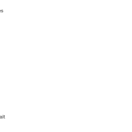
es
ait