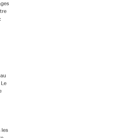
ages
tre
:
 au
 Le
e
 les
re