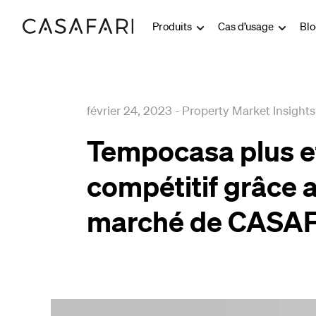
Produits
Cas d’usage
Bl
février 24, 2023
-
Property Market Insights
Tempocasa plus ef
compétitif grâce 
marché de CASA