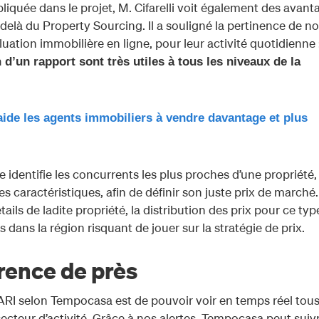
iquée dans le projet, M. Cifarelli voit également des avant
elà du Property Sourcing. Il a souligné la pertinence de no
luation immobilière en ligne, pour leur activité quotidienne 
on d’un rapport sont très utiles à tous les niveaux de la
ide les
agents
immobiliers à vendre davantage et plus
 identifie les concurrents les plus proches d’une propriété,
aractéristiques, afin de définir son juste prix de marché.
ils de ladite propriété, la distribution des prix pour ce typ
ts dans la région risquant de jouer sur la stratégie de prix.
rrence de près
RI selon Tempocasa est de pouvoir voir en temps réel tous
cteur d’activité. Grâce à nos alertes, Tempocasa peut suiv