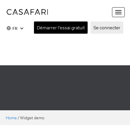
Toggle
naviga
Démarrer l'essai gratuit
Se connecter
FR
Home
/
Widget demo