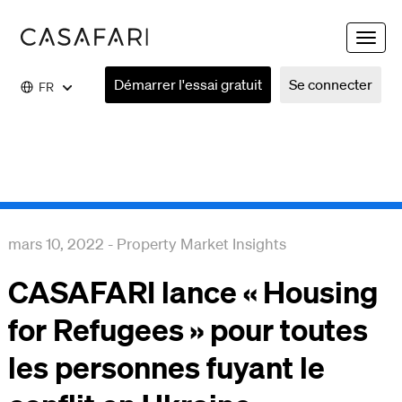
Toggle
naviga
Démarrer l'essai gratuit
Se connecter
FR
mars 10, 2022
-
Property Market Insights
CASAFARI lance « Housing
for Refugees » pour toutes
les personnes fuyant le