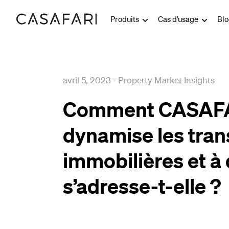
Produits
Cas d’usage
Bl
avril 5, 2023
-
Property Market Insights
Comment CASAFA
dynamise les tran
immobilières et à 
s’adresse-t-elle ?