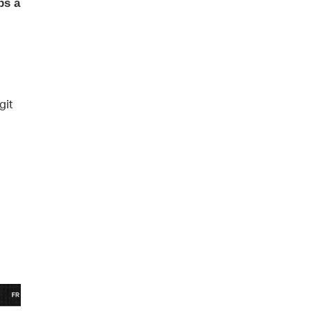
ps à
git