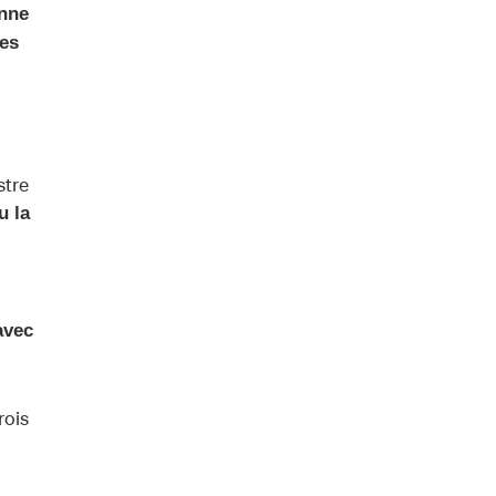
onne
ves
stre
u la
avec
rois