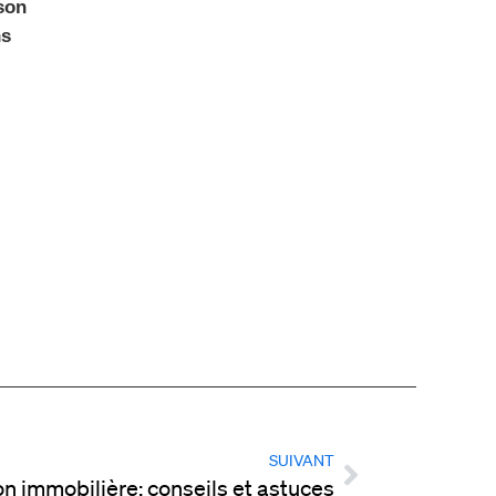
son
ns
SUIVANT
n immobilière: conseils et astuces