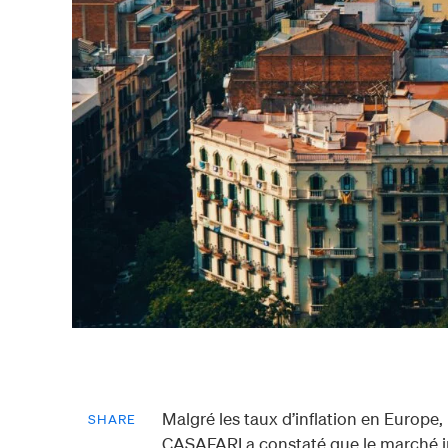
Malgré les taux d’inflation en Europe,
SHARE
CASAFARI a constaté que le marché im