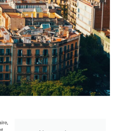
ire,
et