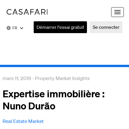
Toggle
naviga
Démarrer l'essai gratuit
Se connecter
FR
mars 11, 2019
-
Property Market Insights
Expertise immobilière :
Nuno Durão
Real Estate Market