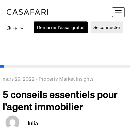
Toggle
naviga
Démarrer l'essai gratuit
Se connecter
FR
mars 29, 2022
-
Property Market Insights
5 conseils essentiels pour
l’agent immobilier
Julia