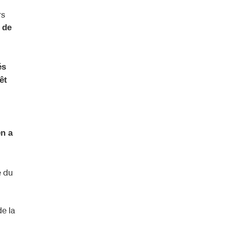
rs
 de
és
êt
en a
e du
e la