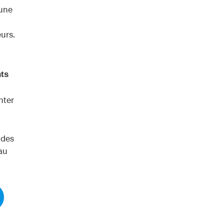
 une
eurs.
nts
nter
 des
 au