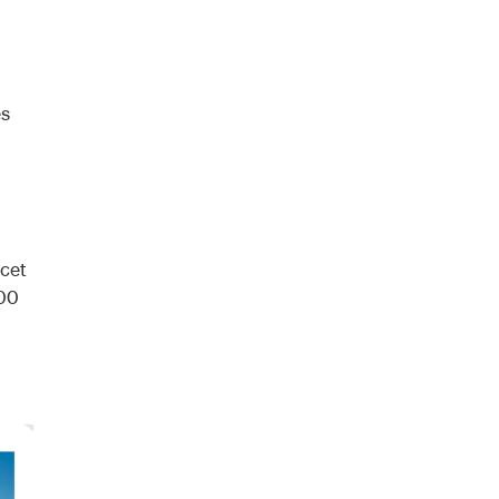
es
 cet
000