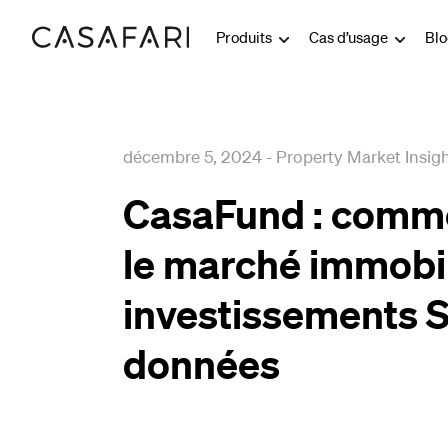
Produits
Cas d’usage
Bl
décembre 5, 2024
-
Property Market Insig
CasaFund : comm
le marché immobil
investissements S
données