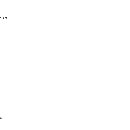
, en
a