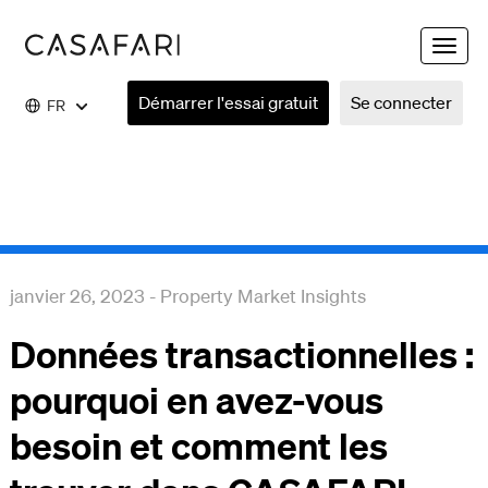
Toggle
naviga
Démarrer l'essai gratuit
Se connecter
FR
janvier 26, 2023
-
Property Market Insights
Données transactionnelles :
pourquoi en avez-vous
besoin et comment les