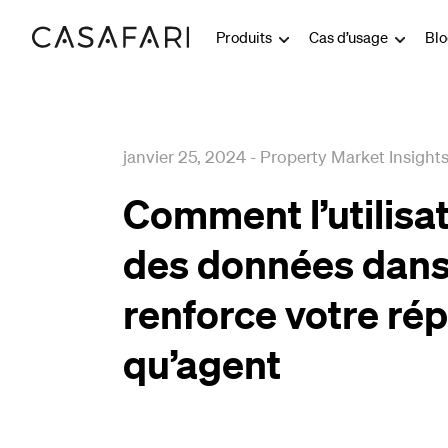
Produits
Cas d’usage
Bl
janvier 25, 2024
-
Property Market Insight
Comment l’utilisat
des données dans 
renforce votre rép
qu’agent