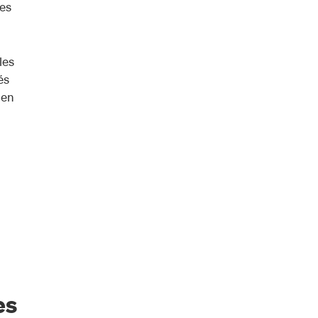
les
les
és
ien
es