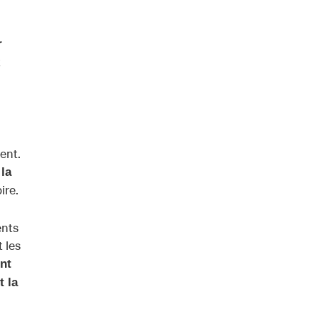
r
t
ent.
la
ire.
ents
 les
nt
t la